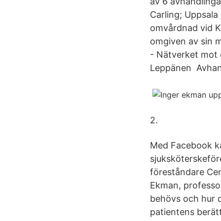
av 6 avhandlinga
Carling; Uppsala 
omvårdnad vid Ka
omgiven av sin 
- Nätverket mot 
Leppänen Avhandl
2.
Med Facebook kan
sjuksköterskeför
föreståndare Cen
Ekman, professor
behövs och hur d
patientens berät