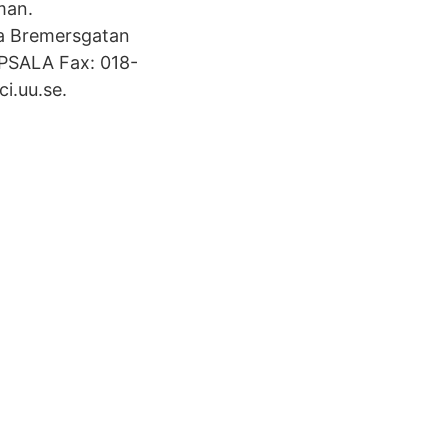
man.
ka Bremersgatan
PPSALA Fax: 018-
i.uu.se.