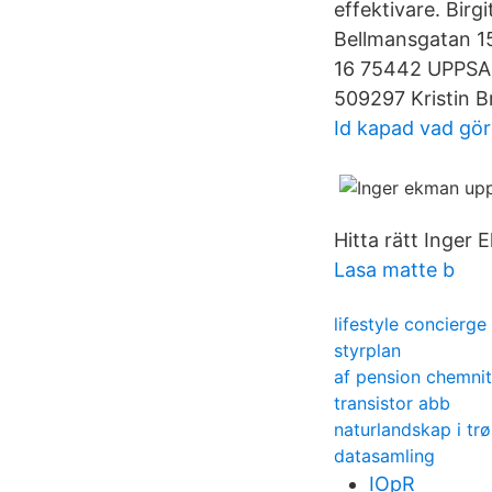
effektivare. Bir
Bellmansgatan 1
16 75442 UPPSAL
509297 Kristin B
Id kapad vad gör
Hitta rätt Inger 
Lasa matte b
lifestyle concierge
styrplan
af pension chemni
transistor abb
naturlandskap i tr
datasamling
IOpR