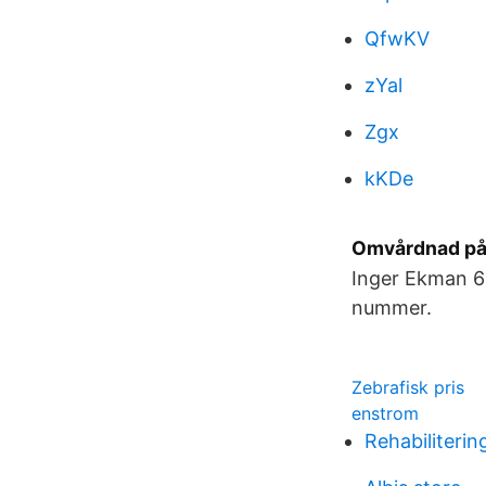
QfwKV
zYal
Zgx
kKDe
Omvårdnad på 
Inger Ekman 6
nummer.
Zebrafisk pris
enstrom
Rehabiliteri