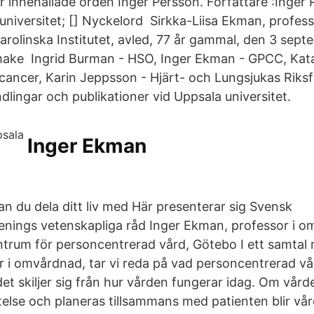
r innehållade orden Inger Persson. Författare :Inger
universitet; [] Nyckelord Sirkka-Liisa Ekman, profess
rolinska Institutet, avled, 77 år gammal, den 3 sep
make Ingrid Burman - HSO, Inger Ekman - GPCC, Kat
cancer, Karin Jeppsson - Hjärt- och Lungsjukas Riksf
ingar och publikationer vid Uppsala universitet.
Inger Ekman
 du dela ditt liv med Här presenterar sig Svensk
enings vetenskapliga råd Inger Ekman, professor i 
trum för personcentrerad vård, Götebo I ett samtal
 i omvårdnad, tar vi reda på vad personcentrerad vår
et skiljer sig från hur vården fungerar idag. Om vård
telse och planeras tillsammans med patienten blir vå