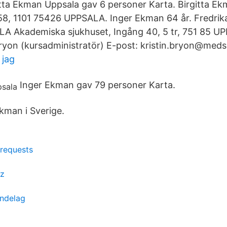
gitta Ekman Uppsala gav 6 personer Karta. Birgitta Ek
58, 1101 75426 UPPSALA. Inger Ekman 64 år. Fredri
A Akademiska sjukhuset, Ingång 40, 5 tr, 751 85 U
ryon (kursadministratör) E-post: kristin.bryon@medsc
 jag
Inger Ekman gav 79 personer Karta.
Ekman i Sverige.
 requests
tz
øndelag