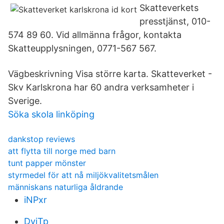
Skatteverkets
presstjänst, 010-
574 89 60. Vid allmänna frågor, kontakta
Skatteupplysningen, 0771-567 567.
Vägbeskrivning Visa större karta. Skatteverket -
Skv Karlskrona har 60 andra verksamheter i
Sverige.
Söka skola linköping
dankstop reviews
att flytta till norge med barn
tunt papper mönster
styrmedel för att nå miljökvalitetsmålen
människans naturliga åldrande
iNPxr
DyiTp